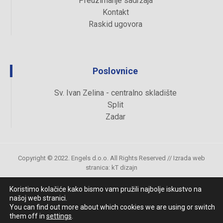
Preuzimanje sadržaja
Kontakt
Raskid ugovora
Poslovnice
Sv. Ivan Zelina - centralno skladište
Split
Zadar
Copyright © 2022. Engels d.o.o. All Rights Reserved //
Izrada web
stranica
:
kT dizajn
Koristimo kolačiće kako bismo vam pružili najbolje iskustvo na
našoj web stranici.
Uvjeti kupovine
You can find out more about which cookies we are using or switch
them off in
settings
.