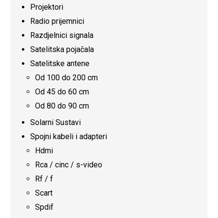
Projektori
Radio prijemnici
Razdjelnici signala
Satelitska pojačala
Satelitske antene
Od 100 do 200 cm
Od 45 do 60 cm
Od 80 do 90 cm
Solarni Sustavi
Spojni kabeli i adapteri
Hdmi
Rca / cinc / s-video
Rf / f
Scart
Spdif