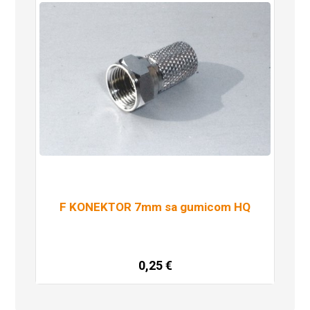
F KONEKTOR 7mm sa gumicom HQ
0,25
€
Dodaj u košaricu