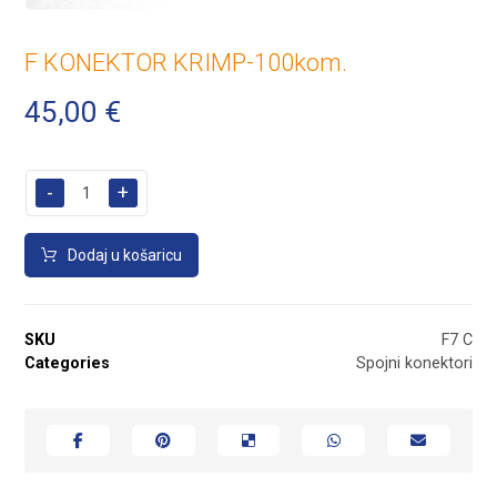
F KONEKTOR KRIMP-100kom.
45,00
€
-
+
Dodaj u košaricu
SKU
F7 C
Categories
Spojni konektori