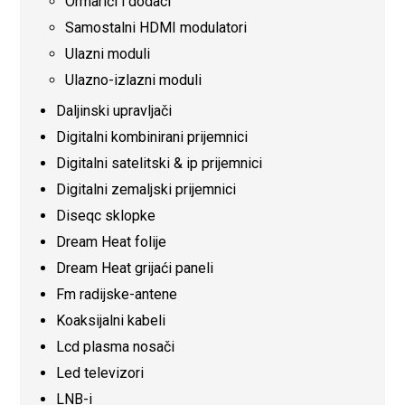
Ormarići i dodaci
Samostalni HDMI modulatori
Ulazni moduli
Ulazno-izlazni moduli
Daljinski upravljači
Digitalni kombinirani prijemnici
Digitalni satelitski & ip prijemnici
Digitalni zemaljski prijemnici
Diseqc sklopke
Dream Heat folije
Dream Heat grijaći paneli
Fm radijske-antene
Koaksijalni kabeli
Lcd plasma nosači
Led televizori
LNB-i