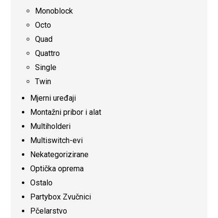
Monoblock
Octo
Quad
Quattro
Single
Twin
Mjerni uređaji
Montažni pribor i alat
Multiholderi
Multiswitch-evi
Nekategorizirane
Optička oprema
Ostalo
Partybox Zvučnici
Pčelarstvo