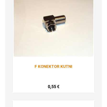
F KONEKTOR KUTNI
0,55
€
Dodaj u košaricu