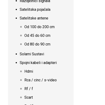
Razdjelnici signala
Satelitska pojačala
Satelitske antene
Od 100 do 200 cm
Od 45 do 60 cm
Od 80 do 90 cm
Solarni Sustavi
Spojni kabeli i adapteri
Hdmi
Rca / cinc / s-video
Rf / f
Scart