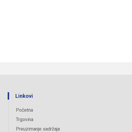
Linkovi
Početna
Trgovina
Preuzimanje sadržaja