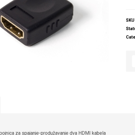
SKU
Stat
Cat
pojnica za spajanje-produžavanje dva HDMI kabela