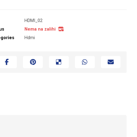
HDMI_02
us
Nema na zalihi
egories
Hdmi