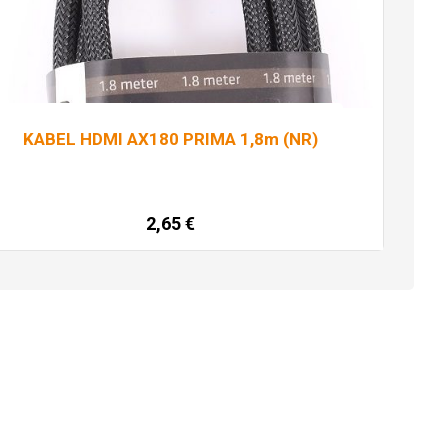
KABEL HDMI AX180 PRIMA 1,8m (NR)
2,65
€
Dodaj u košaricu