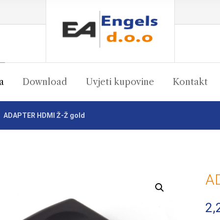
a
Download
Uvjeti kupovine
Kontakt
ADAPTER HDMI Ž-Ž gold
A
Enlarge the image
2,