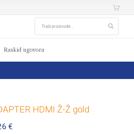
Raskid ugovora
DAPTER HDMI Ž-Ž gold
26
€