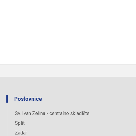
Poslovnice
Sv. Ivan Zelina - centralno skladište
Split
Zadar