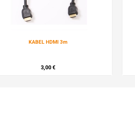
KABEL HDMI 3m
3,00
€
Pročitaj više