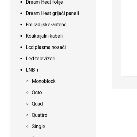
Dream Heat folije
Dream Heat grijaći paneli
Fm radijske-antene
Koaksijalni kabeli
Lcd plasma nosači
Led televizori
LNB-i
Monoblock
Octo
Quad
Quattro
Single