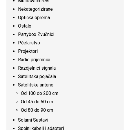
Multiswitch-evi
Nekategorizirane
Optička oprema
Ostalo
Partybox Zvučnici
Pčelarstvo
Projektori
Radio prijemnici
Razdjelnici signala
Satelitska pojačala
Satelitske antene
Od 100 do 200 cm
Od 45 do 60 cm
Od 80 do 90 cm
Solarni Sustavi
Spojni kabeli i adapteri