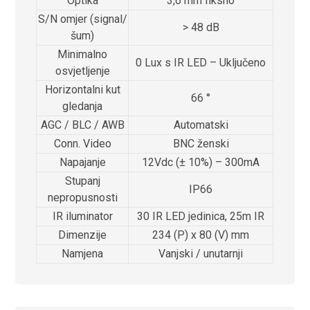
Optika
3,6 mm fiksno
S/N omjer (signal/
> 48 dB
šum)
Minimalno
0 Lux s IR LED – Uključeno
osvjetljenje
Horizontalni kut
66 °
gledanja
AGC / BLC / AWB
Automatski
Conn. Video
BNC ženski
Napajanje
12Vdc (± 10%) – 300mA
Stupanj
IP66
nepropusnosti
IR iluminator
30 IR LED jedinica, 25m IR
Dimenzije
234 (P) x 80 (V) mm
Namjena
Vanjski / unutarnji