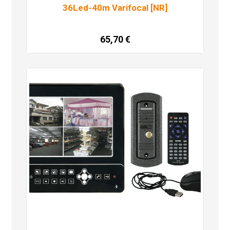
36Led-40m Varifocal [NR]
65,70
€
Dodaj u košaricu