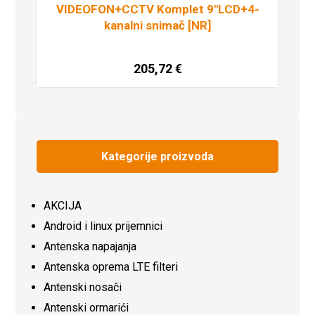
VIDEOFON+CCTV Komplet 9″LCD+4-
kanalni snimač [NR]
205,72
€
Dodaj u košaricu
Kategorije proizvoda
AKCIJA
Android i linux prijemnici
Antenska napajanja
Antenska oprema LTE filteri
Antenski nosači
Antenski ormarići