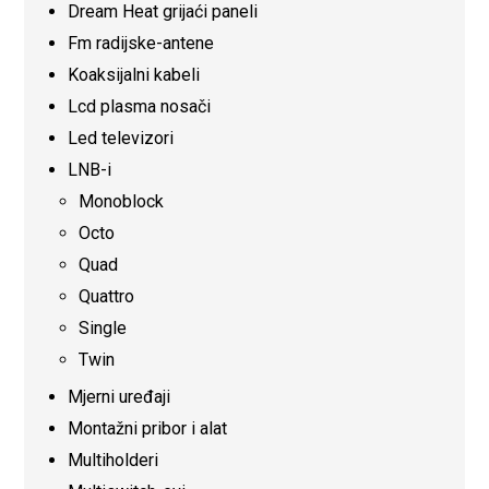
Dream Heat grijaći paneli
Fm radijske-antene
Koaksijalni kabeli
Lcd plasma nosači
Led televizori
LNB-i
Monoblock
Octo
Quad
Quattro
Single
Twin
Mjerni uređaji
Montažni pribor i alat
Multiholderi