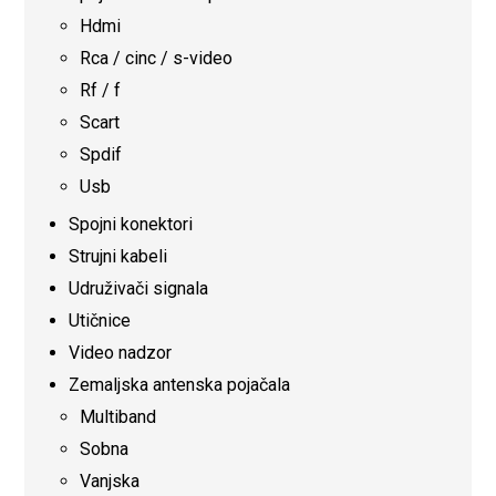
Hdmi
Rca / cinc / s-video
Rf / f
Scart
Spdif
Usb
Spojni konektori
Strujni kabeli
Udruživači signala
Utičnice
Video nadzor
Zemaljska antenska pojačala
Multiband
Sobna
Vanjska