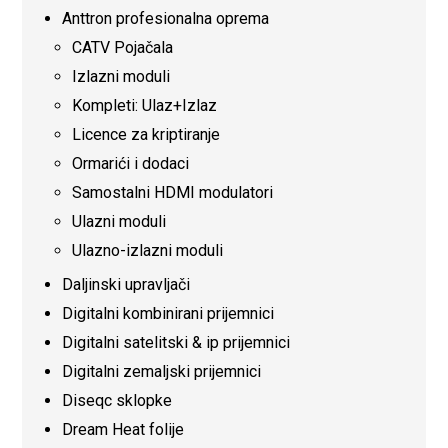
Anttron profesionalna oprema
CATV Pojačala
Izlazni moduli
Kompleti: Ulaz+Izlaz
Licence za kriptiranje
Ormarići i dodaci
Samostalni HDMI modulatori
Ulazni moduli
Ulazno-izlazni moduli
Daljinski upravljači
Digitalni kombinirani prijemnici
Digitalni satelitski & ip prijemnici
Digitalni zemaljski prijemnici
Diseqc sklopke
Dream Heat folije