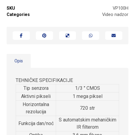
SKU
VP100H
Categories
Video nadzor
Opis
TEHNIČKE SPECIFIKACIJE
Tip senzora
1/3 ″ CMOS
Aktivni pikseli
1 mega piksel
Horizontalna
720 str
rezolucija
S automatskim mehaničkim
Funkcija dan/noć
IR filterom