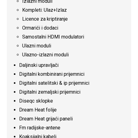
Izlazni moduli
Kompleti: Ulaz+Izlaz
Licence za kriptiranje
Ormarići i dodaci
Samostalni HDMI modulatori
Ulazni moduli
Ulazno-izlazni moduli
Daljinski upravljači
Digitalni kombinirani prijemnici
Digitalni satelitski & ip prijemnici
Digitalni zemaljski prijemnici
Diseqc sklopke
Dream Heat folije
Dream Heat grijaći paneli
Fm radijske-antene
Koaksijalni kabeli