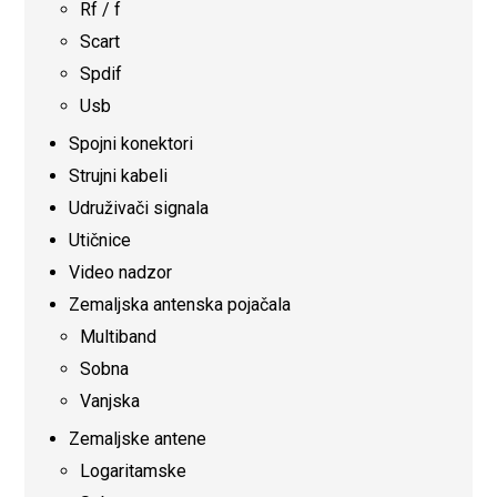
Rf / f
Scart
Spdif
Usb
Spojni konektori
Strujni kabeli
Udruživači signala
Utičnice
Video nadzor
Zemaljska antenska pojačala
Multiband
Sobna
Vanjska
Zemaljske antene
Logaritamske