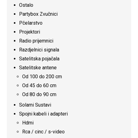
Ostalo
Partybox Zvučnici
Pčelarstvo
Projektori
Radio prijemnici
Razdjelnici signala
Satelitska pojačala
Satelitske antene
Od 100 do 200 cm
Od 45 do 60 cm
Od 80 do 90 cm
Solarni Sustavi
Spojni kabeli i adapteri
Hdmi
Rca / cinc / s-video