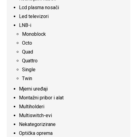
Lcd plasma nosači
Led televizori
LNB-i
Monoblock
Octo
Quad
Quattro
Single
Twin
Mjerni uređaji
Montažni pribor i alat
Multiholderi
Multiswitch-evi
Nekategorizirane
Optička oprema