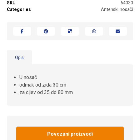
SKU
64030
Categories
Antenski nosači
Opis
U nosač
odmak od zida 30 cm
za cijev od 35 do 80 mm
Povezani proizvodi