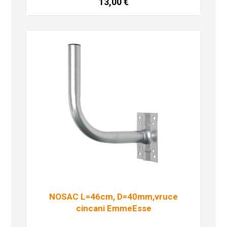
13,00
€
Dodaj u košaricu
NOSAC L=46cm, D=40mm,vruce
cincani EmmeEsse