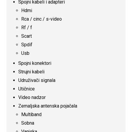
Spojni kabeli i adapteri
Hdmi
Rca / cinc / s-video
Rf / f
Scart
Spdif
Usb
Spojni konektori
Strujni kabeli
Udruživači signala
Utičnice
Video nadzor
Zemaljska antenska pojačala
Multiband
Sobna
Vanjska