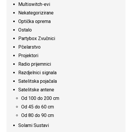
Multiswitch-evi
Nekategorizirane
Optička oprema
Ostalo
Partybox Zvučnici
Pčelarstvo
Projektori
Radio prijemnici
Razdjelnici signala
Satelitska pojačala
Satelitske antene
Od 100 do 200 cm
Od 45 do 60 cm
Od 80 do 90 cm
Solarni Sustavi