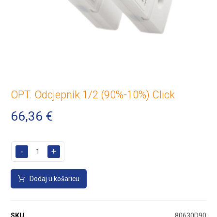
OPT. Odcjepnik 1/2 (90%-10%) Click
66,36
€
-
+
Dodaj u košaricu
SKU
80630D90