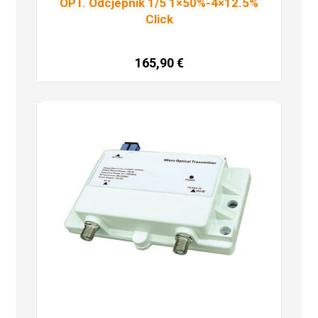
OPT. Odcjepnik 1/5 1×50%-4×12.5%
Click
165,90
€
Dodaj u košaricu