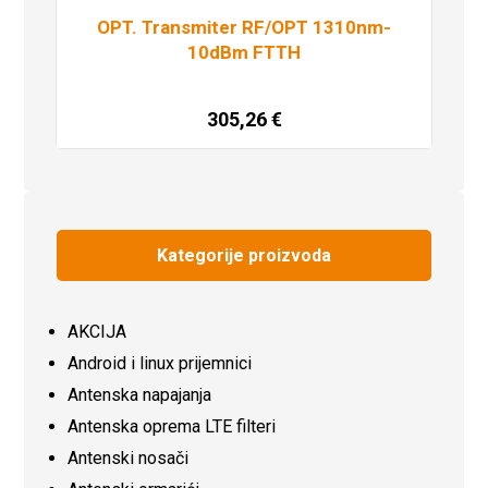
OPT. Transmiter RF/OPT 1310nm-
10dBm FTTH
305,26
€
Dodaj u košaricu
Kategorije proizvoda
AKCIJA
Android i linux prijemnici
Antenska napajanja
Antenska oprema LTE filteri
Antenski nosači