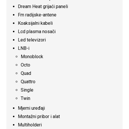
Dream Heat grijaći paneli
Fm radijske-antene
Koaksijalni kabeli
Lcd plasma nosači
Led televizori
LNB-i
Monoblock
Octo
Quad
Quattro
Single
Twin
Mjerni uređaji
Montažni pribor i alat
Multiholderi